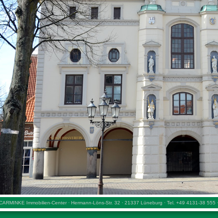
CARMINKE Immobilien-Center · Hermann-Löns-Str. 32 · 21337 Lüneburg · Tel. +49 4131-38 555 