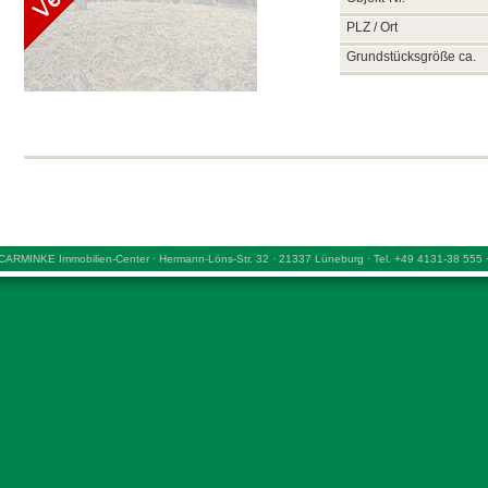
PLZ / Ort
Grundstücksgröße ca.
CARMINKE Immobilien-Center · Hermann-Löns-Str. 32 · 21337 Lüneburg · Tel. +49 4131-38 555 